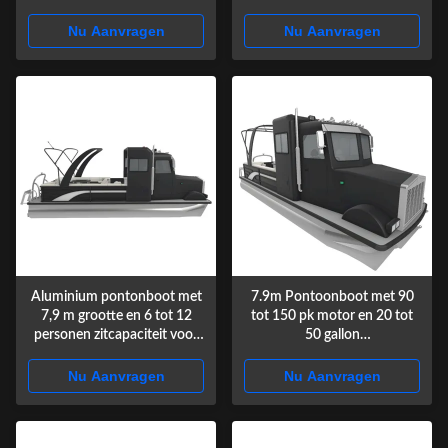
voor recreatieve cruises
Nu Aanvragen
Nu Aanvragen
Aluminium pontonboot met
7.9m Pontoonboot met 90
7,9 m grootte en 6 tot 12
tot 150 pk motor en 20 tot
personen zitcapaciteit voor
50 gallon
meren en rivieren
brandstofcapaciteit voor
meren en vijvers
Nu Aanvragen
Nu Aanvragen