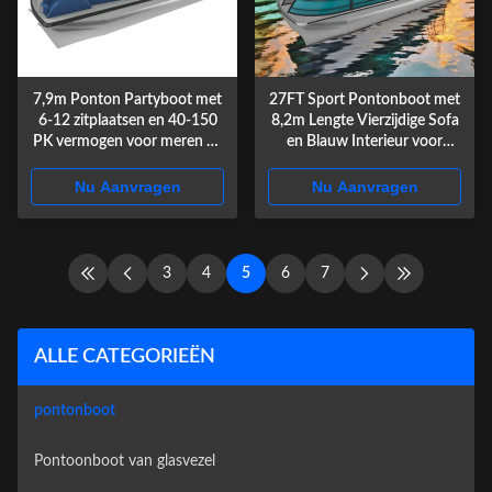
7,9m Ponton Partyboot met
27FT Sport Pontonboot met
6-12 zitplaatsen en 40-150
8,2m Lengte Vierzijdige Sofa
PK vermogen voor meren en
en Blauw Interieur voor
rivieren
Familie Vrije Tijd
Nu Aanvragen
Nu Aanvragen
3
4
5
6
7
ALLE CATEGORIEËN
pontonboot
Pontoonboot van glasvezel