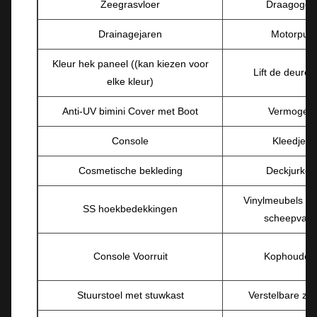
Zeegrasvloer
Draagogen
Drainagejaren
Motorput
Kleur hek paneel ((kan kiezen voor
Lift de deuren
elke kleur)
Anti-UV bimini Cover met Boot
Vermogen
Console
Kleedjes
Cosmetische bekleding
Deckjurken
Vinylmeubels vo
SS hoekbedekkingen
scheepvaar
Console Voorruit
Kophouder
Stuurstoel met stuwkast
Verstelbare zit