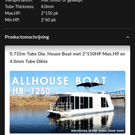
Transportation:
Met motor of gesleept
Tube Thickness:
4.0mm
Max.HP:
2*150 pk
Min.HP:
2*60 pk
Productomschrijving
0.735m Tube Dia. House Boat met 2*150HP Max.HP en
4.0mm Tube Dikte