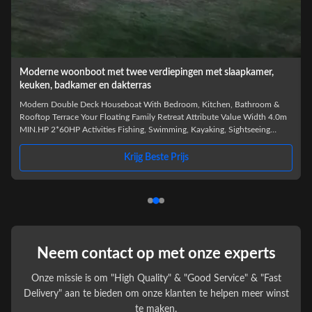
11,5 meter lange aluminium woonboot met dubbele verdieping
en verwijderbare bovenkajuit
HB1250 11.5m Modern Luxury Double Deck Houseboat The HB1250 is a
next-generation 11.5 meter luxury double deck houseboat engineered for
premium waterfront living and commercial operations. Featuring a modern
exterior profile and innovative removable upper deck design, this model
offers exceptional flexibility, comfort, and visual appeal. Built with marine-
Krijg Beste Prijs
grade aluminum pontoons and a reinforced aluminum deck structure, the
HB1250 delivers outstanding stability, corrosion
Neem contact op met onze experts
Onze missie is om "High Quality" & "Good Service" & "Fast
Delivery" aan te bieden om onze klanten te helpen meer winst
te maken.