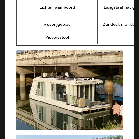
Lichten aan boord
Langstaaf naviga
Visserijgebied
Zundeck met kle
Vissersstoel
Optioneel
Aanhangwagen
Mechanische bes
Aanhangwagen ((met rem)
Navigatielicht en zo
Met dank aan he
Dekking voor boten
lampje.
Afneembare vissersstoel