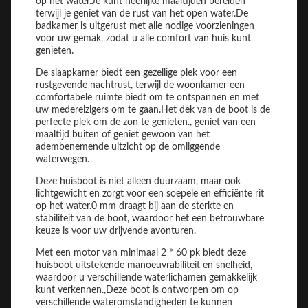
op het water.Je kunt heerlijke maaltijden bereiden
terwijl je geniet van de rust van het open water.De
badkamer is uitgerust met alle nodige voorzieningen
voor uw gemak, zodat u alle comfort van huis kunt
genieten.
De slaapkamer biedt een gezellige plek voor een
rustgevende nachtrust, terwijl de woonkamer een
comfortabele ruimte biedt om te ontspannen en met
uw medereizigers om te gaan.Het dek van de boot is de
perfecte plek om de zon te genieten., geniet van een
maaltijd buiten of geniet gewoon van het
adembenemende uitzicht op de omliggende
waterwegen.
Deze huisboot is niet alleen duurzaam, maar ook
lichtgewicht en zorgt voor een soepele en efficiënte rit
op het water.0 mm draagt bij aan de sterkte en
stabiliteit van de boot, waardoor het een betrouwbare
keuze is voor uw drijvende avonturen.
Met een motor van minimaal 2 * 60 pk biedt deze
huisboot uitstekende manoeuvrabiliteit en snelheid,
waardoor u verschillende waterlichamen gemakkelijk
kunt verkennen.,Deze boot is ontworpen om op
verschillende wateromstandigheden te kunnen