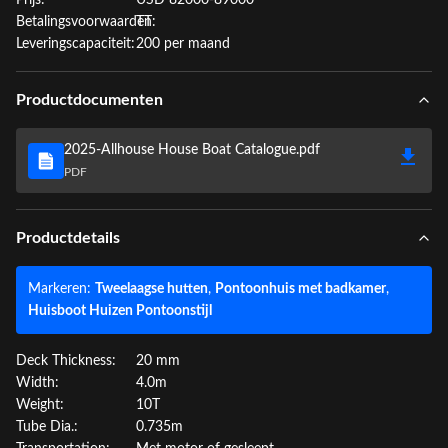
Prijs:
USD 82000-89000
Betalingsvoorwaarden:
TT
Leveringscapaciteit:
200 per maand
Productdocumenten
2025-Allhouse House Boat Catalogue.pdf
PDF
Productdetails
Markeren:
Tweelaagse hutten
,
Pontoonhuis met badkamer
,
Huisboot Huizen Pontoonstijl
Deck Thickness:
20 mm
Width:
4.0m
Weight:
10T
Tube Dia.:
0.735m