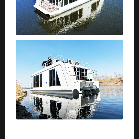
Met dank aan he
Dekking voor boten
lampje.
Afneembare vissersstoel