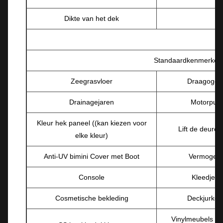
Dikte van het dek
Standaardkenmerken
Zeegrasvloer
Draagogen
Drainagejaren
Motorput
Kleur hek paneel ((kan kiezen voor
Lift de deuren
elke kleur)
Anti-UV bimini Cover met Boot
Vermogen
Console
Kleedjes
Cosmetische bekleding
Deckjurken
Vinylmeubels vo