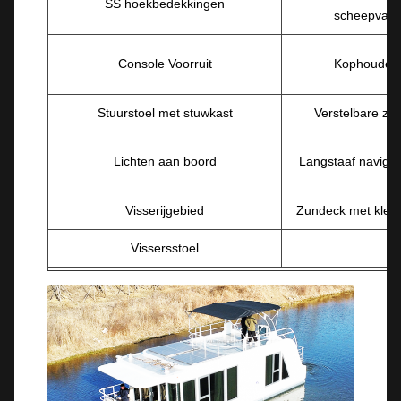
SS hoekbedekkingen
scheepvaar
Console Voorruit
Kophouder
Stuurstoel met stuwkast
Verstelbare zit
Lichten aan boord
Langstaaf naviga
Visserijgebied
Zundeck met kle
Vissersstoel
Optioneel
Aanhangwagen
Mechanische bes
Aanhangwagen ((met rem)
Navigatielicht en zo