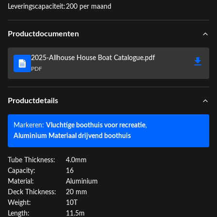
Leveringscapaciteit:
200 per maand
Productdocumenten
2025-Allhouse House Boat Catalogue.pdf
PDF
Productdetails
Markeren:
Vluchtige boothuis voor recreatie
,
Aluminium Materiaal drijvend boothuis
Tube Thickness:
4.0mm
Capacity:
16
Material:
Aluminium
Deck Thickness:
20 mm
Weight:
10T
Length:
11.5m