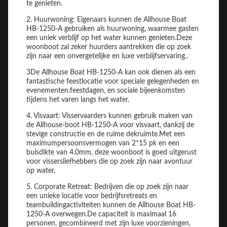
te genieten.
2. Huurwoning: Eigenaars kunnen de Allhouse Boat
HB-1250-A gebruiken als huurwoning, waarmee gasten
een uniek verblijf op het water kunnen genieten.Deze
woonboot zal zeker huurders aantrekken die op zoek
zijn naar een onvergetelijke en luxe verblijfservaring..
3De Allhouse Boat HB-1250-A kan ook dienen als een
fantastische feestlocatie voor speciale gelegenheden en
evenementen.feestdagen, en sociale bijeenkomsten
tijdens het varen langs het water.
4. Visvaart: Visservaarders kunnen gebruik maken van
de Allhouse-boot HB-1250-A voor visvaart, dankzij de
stevige constructie en de ruime dekruimte.Met een
maximumpersoonsvermogen van 2*15 pk en een
buisdikte van 4.0mm, deze woonboot is goed uitgerust
voor vissersliefhebbers die op zoek zijn naar avontuur
op water.
5. Corporate Retreat: Bedrijven die op zoek zijn naar
een unieke locatie voor bedrijfsretreats en
teambuildingactiviteiten kunnen de Allhouse Boat HB-
1250-A overwegen.De capaciteit is maximaal 16
personen, gecombineerd met zijn luxe voorzieningen,