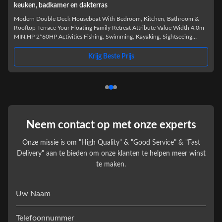
en verwijderbare bovenkajuit
HB1250 11.5m Modern Luxury Double Deck Houseboat The HB1250 is a
next-generation 11.5 meter luxury double deck houseboat engineered for
premium waterfront living and commercial operations. Featuring a modern
exterior profile and innovative removable upper deck design, this model
offers exceptional flexibility, comfort, and visual appeal. Built with marine-
Krijg Beste Prijs
grade aluminum pontoons and a reinforced aluminum deck structure, the
HB1250 delivers outstanding stability, corrosion
Neem contact op met onze experts
Onze missie is om "High Quality" & "Good Service" & "Fast
Delivery" aan te bieden om onze klanten te helpen meer winst
te maken.
Uw Naam
Telefoonnummer