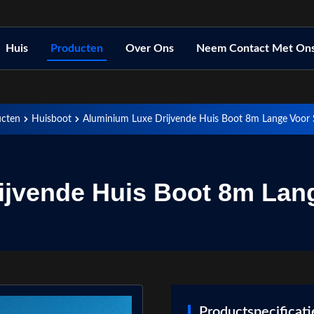
Huis
Producten
Over Ons
Neem Contact Met On
ucten
Huisboot
Aluminium Luxe Drijvende Huis Boot 8m Lange Voor 
ijvende Huis Boot 8m Lang
Productspecificati