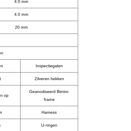
4.0 mm
4.0 mm
20 mm
en
en
Inspectiegaten
t
Zilveren hekken
Geanodiseerd Bimini-
en op
frame
n
Hamess
s
U-ringen