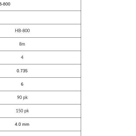
B-800
HB-800
8m
4
0.735
6
90 pk
150 pk
4.0 mm