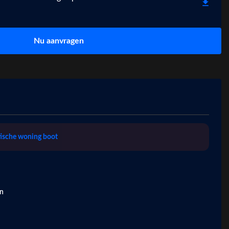
Nu aanvragen
tische woning boot
n