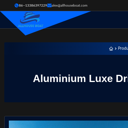
86--13386397229
alex@allhouseboat.com
Prod
Aluminium Luxe Dr