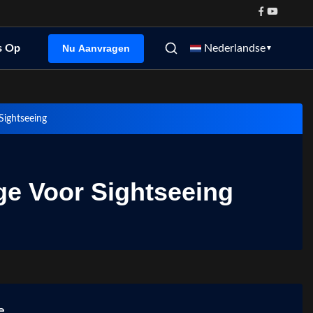
Nu Aanvragen
s Op
Nederlandse
▼
Sightseeing
e Voor Sightseeing
e