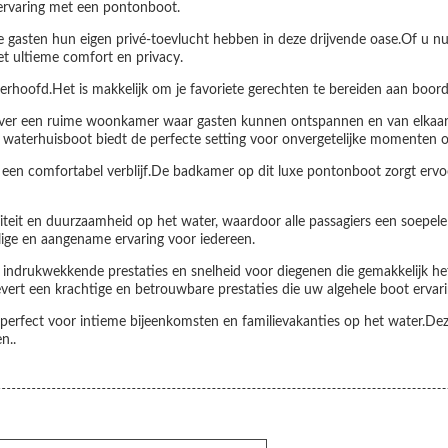
 ervaring met een pontonboot.
gasten hun eigen privé-toevlucht hebben in deze drijvende oase.Of u nu 
t ultieme comfort en privacy.
terhoofd.Het is makkelijk om je favoriete gerechten te bereiden aan boord
 over een ruime woonkamer waar gasten kunnen ontspannen en van elkaars
aterhuisboot biedt de perfecte setting voor onvergetelijke momenten o
 een comfortabel verblijf.De badkamer op dit luxe pontonboot zorgt erv
it en duurzaamheid op het water, waardoor alle passagiers een soepele en
ilige en aangename ervaring voor iedereen.
drukwekkende prestaties en snelheid voor diegenen die gemakkelijk het
 levert een krachtige en betrouwbare prestaties die uw algehele boot ervar
erfect voor intieme bijeenkomsten en familievakanties op het water.Deze
n..