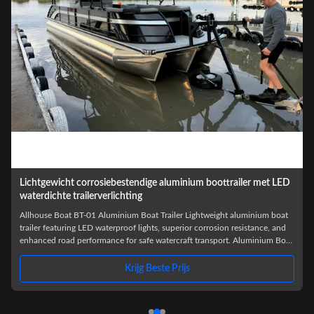
Lichtgewicht corrosiebestendige aluminium boottrailer met LED
waterdichte trailerverlichting
Allhouse Boat BT-01 Aluminium Boat Trailer Lightweight aluminium boat
trailer featuring LED waterproof lights, superior corrosion resistance, and
enhanced road performance for safe watercraft transport. Aluminium Boat
l
Trailers provide a reliable, durable, and lightweight solution for
transporting watercraft. Designed for functionality and longevity, these
Krijg Beste Prijs
trailers deliver superior performance for nautical equipment transport,
pontoon boat applications, and boat launching