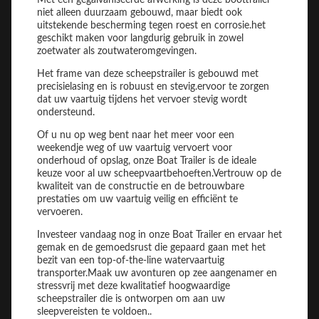
Met een gegalvaniseerde afwerking is deze boottrailer
niet alleen duurzaam gebouwd, maar biedt ook
uitstekende bescherming tegen roest en corrosie.het
geschikt maken voor langdurig gebruik in zowel
zoetwater als zoutwateromgevingen.
Het frame van deze scheepstrailer is gebouwd met
precisielasing en is robuust en stevig.ervoor te zorgen
dat uw vaartuig tijdens het vervoer stevig wordt
ondersteund.
Of u nu op weg bent naar het meer voor een
weekendje weg of uw vaartuig vervoert voor
onderhoud of opslag, onze Boat Trailer is de ideale
keuze voor al uw scheepvaartbehoeften.Vertrouw op de
kwaliteit van de constructie en de betrouwbare
prestaties om uw vaartuig veilig en efficiënt te
vervoeren.
Investeer vandaag nog in onze Boat Trailer en ervaar het
gemak en de gemoedsrust die gepaard gaan met het
bezit van een top-of-the-line watervaartuig
transporter.Maak uw avonturen op zee aangenamer en
stressvrij met deze kwalitatief hoogwaardige
scheepstrailer die is ontworpen om aan uw
sleepvereisten te voldoen..