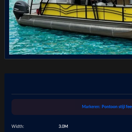
Markeren:
Pontoon stijl fe
Width:
3.0M