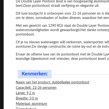
De Double Layer Pontoon Boat is van hoogwaardig aluminium ge
bent.Deze pontonboot straalt verfijning en elegantie uit.
Dit luxe bootjacht is ontworpen voor 22-26 personen en is id
om te zitten, zonnebaden of buiten dineren, waardoor het een 
Met een gewicht van 1290 KGS slaat de Double Layer Pontoon Bo
wateromstandigheden wordt gewaarborgd.Het slanke ontwerp 
pontonboot.
Of je nu nieuwe waterwegen wilt verkennen, watersporten wilt
avonturen.De stevige constructie, de ruime lay-out en de in
Ervaar de ultieme luxe van de pontonboot met de Double Layer
levendige bijeenkomst met vrienden, deze pontonboot levert zowe
Kenmerken:
Naam van het product: dubbellagige pontonboot
Capaciteit: 22-26 personen
Lange: 9,2 m
Breedte: 3,0 m
Materiaal: aluminium