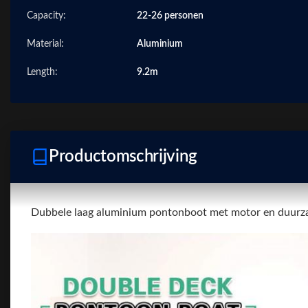
Capacity:
22-26 personen
Material:
Aluminium
Length:
9.2m
Productomschrijving
Dubbele laag aluminium pontonboot met motor en duur