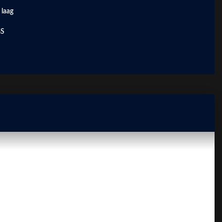
 laag
GS