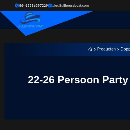
86--13386397229
alex@allhouseboat.com
Producten
Dopp
22-26 Persoon Part