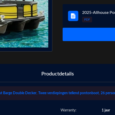
2025-Allhouse Po
PDF
Productdetails
est Barge Double Decker
,
Twee verdiepingen tellend pontonboot
,
26 perso
Warranty:
1 jaar