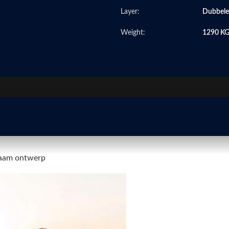
Layer:
Dubbele
Weight:
1290 K
zaam ontwerp