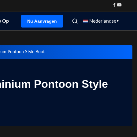
Nu Aanvragen
s Op
Nederlandse
▼
ium Pontoon Style Boot
inium Pontoon Style