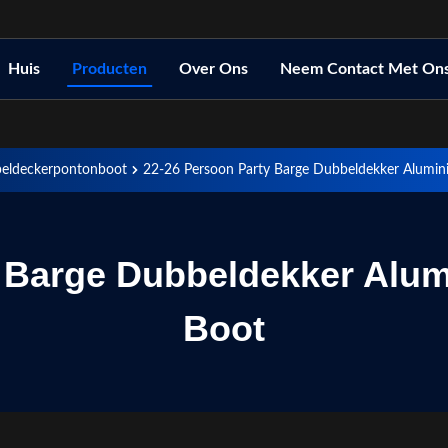
Huis
Producten
Over Ons
Neem Contact Met On
eldeckerpontonboot
22-26 Persoon Party Barge Dubbeldekker Alumin
y Barge Dubbeldekker Alum
Boot