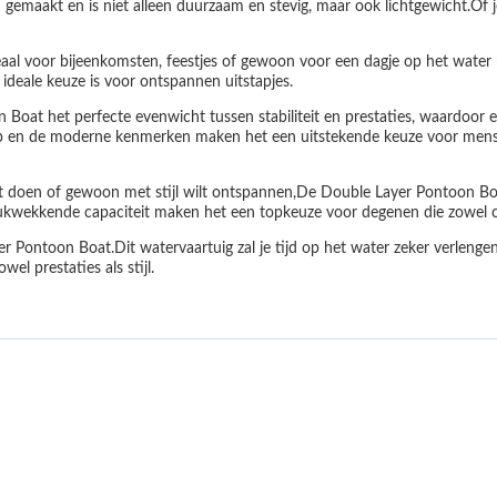
maakt en is niet alleen duurzaam en stevig, maar ook lichtgewicht.Of je 
eaal voor bijeenkomsten, feestjes of gewoon voor een dagje op het water 
ideale keuze is voor ontspannen uitstapjes.
at het perfecte evenwicht tussen stabiliteit en prestaties, waardoor ee
en de moderne kenmerken maken het een uitstekende keuze voor mensen 
 doen of gewoon met stijl wilt ontspannen,De Double Layer Pontoon Boat
drukwekkende capaciteit maken het een topkeuze voor degenen die zowel c
 Pontoon Boat.Dit watervaartuig zal je tijd op het water zeker verlenge
l prestaties als stijl.