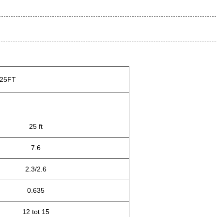
 25FT
25 ft
7.6
2.3/2.6
0.635
12 tot 15