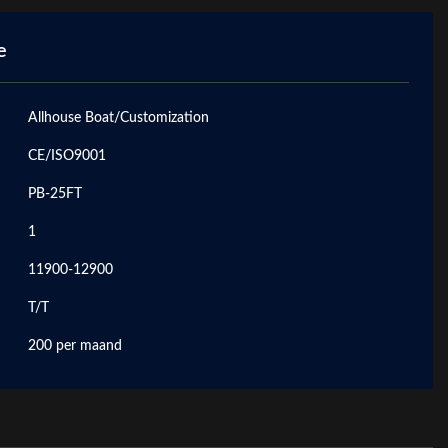
e
Allhouse Boat/Customization
CE/ISO9001
PB-25FT
1
11900-12900
T/T
200 per maand