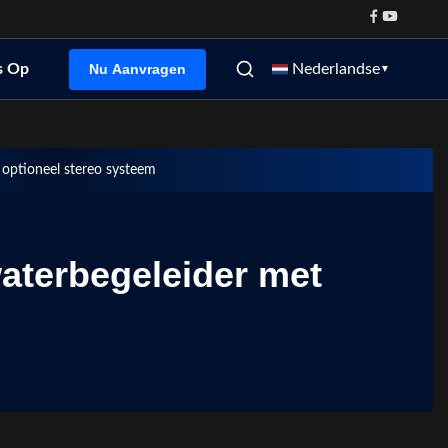
Nu Aanvragen
s Op
Nederlandse
▼
optioneel stereo systeem
aterbegeleider met