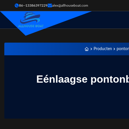
86--13386397229
alex@allhouseboat.com
Producten
ponto
Eénlaagse pontonb