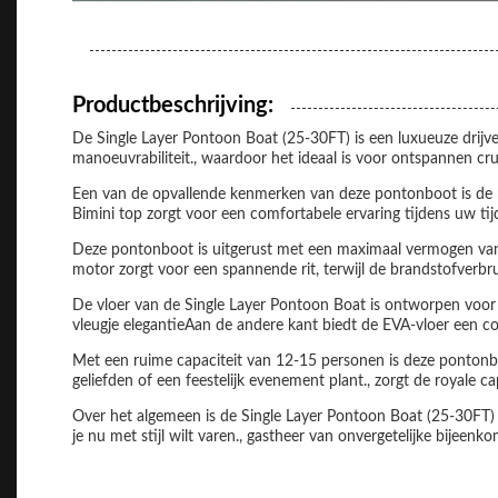
Productbeschrijving:
De Single Layer Pontoon Boat (25-30FT) is een luxueuze drijv
manoeuvrabiliteit., waardoor het ideaal is voor ontspannen cr
Een van de opvallende kenmerken van deze pontonboot is de b
Bimini top zorgt voor een comfortabele ervaring tijdens uw tij
Deze pontonboot is uitgerust met een maximaal vermogen van 
motor zorgt voor een spannende rit, terwijl de brandstofverbr
De vloer van de Single Layer Pontoon Boat is ontworpen voor zo
vleugje elegantieAan de andere kant biedt de EVA-vloer een com
Met een ruime capaciteit van 12-15 personen is deze pontonb
geliefden of een feestelijk evenement plant., zorgt de royale
Over het algemeen is de Single Layer Pontoon Boat (25-30FT) 
je nu met stijl wilt varen., gastheer van onvergetelijke bijee