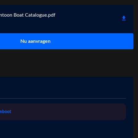
ntoon Boat Catalogue.pdf
Nu aanvragen
onboot