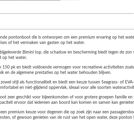
ende pontonboot die is ontworpen om een premium ervaring op het water t
uises of het vermaken van gasten op het water.
ijgeleverde Bimini top, die schaduw en bescherming biedt tegen de zon
d op het water.
150 pk en biedt voldoende vermogen voor recreatieve activiteiten zoals 
uik en de algemene prestaties op het water behouden blijven.
wel stijl als functionaliteit en biedt een keuze tussen Seagrass- of EVA-
fortabel en niet-glijdend oppervlak, ideaal voor alle soorten wateractivit
oot zeer geschikt voor bijeenkomsten of voor grotere groepen familie e
 capaciteit ervoor dat iedereen aan boord kan komen en samen kan genieten
een premium keuze voor degenen die op zoek zijn naar een passagiersboo
nkomsten, of gewoon genieten van de rust van het open water, deze ponton 