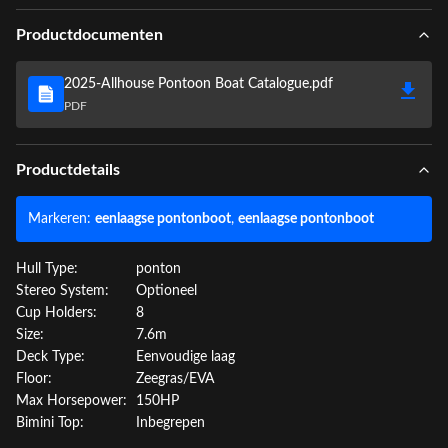
Productdocumenten
2025-Allhouse Pontoon Boat Catalogue.pdf
PDF
Productdetails
Markeren:
eenlaagse pontonboot
,
eenlaagse pontonboot
Hull Type:
ponton
Stereo System:
Optioneel
Cup Holders:
8
Size:
7.6m
Deck Type:
Eenvoudige laag
Floor:
Zeegras/EVA
Max Horsepower:
150HP
Bimini Top:
Inbegrepen